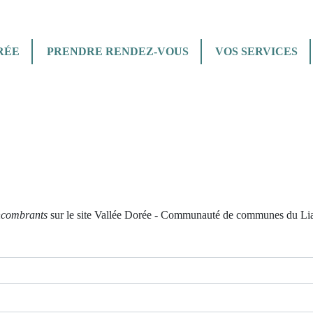
Aller au contenu principal
Aller au menu
Aller à la recherche
RÉE
PRENDRE RENDEZ-VOUS
VOS SERVICES
encombrants
sur le site Vallée Dorée - Communauté de communes du Lia