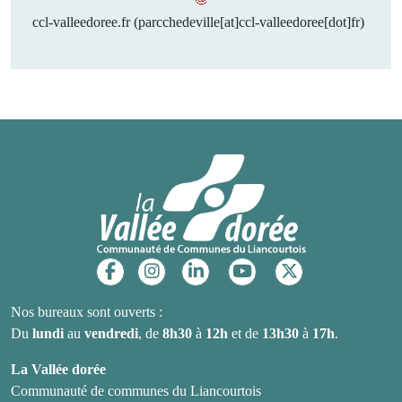
ccl-valleedoree
.
fr
(parcchedeville[at]ccl-valleedoree[dot]fr)
Réseaux sociaux
Nos bureaux sont ouverts :
Du
lundi
au
vendredi
, de
8h30
à
12h
et de
13h30
à
17h
.
La Vallée dorée
Communauté de communes du Liancourtois