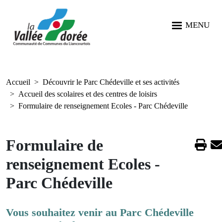
Aller au contenu principal
Aller au menu
Aller à la recherche
Panneau de gestion des cookies
MENU
Accueil
Découvrir le Parc Chédeville et ses activités
Accueil des scolaires et des centres de loisirs
Formulaire de renseignement Ecoles - Parc Chédeville
Formulaire de
renseignement Ecoles -
Parc Chédeville
Vous souhaitez venir au Parc Chédeville