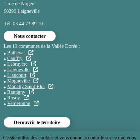
1 rue de Nogent
60290 Laigneville
Tél: 03 44 73 89 10
Nous contacter
Les 10 communes de la Vallée Dorée :
Bailleval
Cauffry
Labruyère
Laigneville
Liancourt
Mogneville
Monchy Saint-Eloi
Rantigny
Rosoy
Verderonne
Découvrir le territoire
Ce site utilise des cookies et vous donne le contrôle sur ce que vous
Menu Pied de page