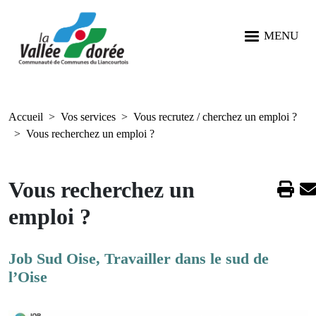
Aller au contenu principal
Aller au menu
Aller à la recherche
Panneau de gestion des cookies
MENU
Accueil
Vos services
Vous recrutez / cherchez un emploi ?
Vous recherchez un emploi ?
Vous recherchez un
emploi ?
Job Sud Oise, Travailler dans le sud de
l’Oise