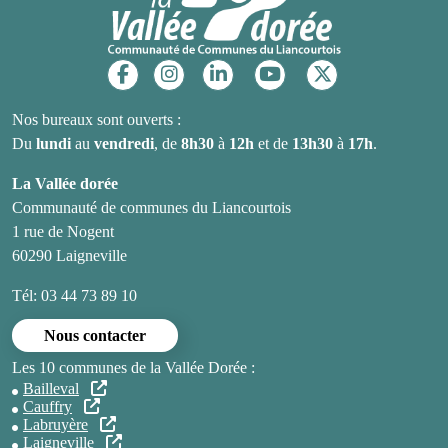
Réseaux sociaux
Nos bureaux sont ouverts :
Du
lundi
au
vendredi
, de
8h30
à
12h
et de
13h30
à
17h
.
La Vallée dorée
Communauté de communes du Liancourtois
1 rue de Nogent
60290 Laigneville
Tél: 03 44 73 89 10
Nous contacter
Les 10 communes de la Vallée Dorée :
Bailleval
Cauffry
Labruyère
Laigneville