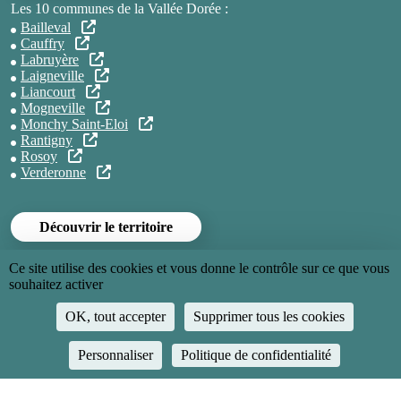
Les 10 communes de la Vallée Dorée :
Bailleval
Cauffry
Labruyère
Laigneville
Liancourt
Mogneville
Monchy Saint-Eloi
Rantigny
Rosoy
Verderonne
Découvrir le territoire
Ce site utilise des cookies et vous donne le contrôle sur ce que vous
Menu Pied de page
souhaitez activer
Plan du site
Accessibilité : non conforme
OK, tout accepter
Supprimer tous les cookies
Politique de confidentialité
Mentions légales
Personnaliser
Politique de confidentialité
Proposer un événement
Gestion des cookies
Espaces réservés