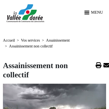
Aller au contenu principal
Aller au menu
Aller à la recherche
Panneau de gestion des cookies
MENU
Accueil
Vos services
Assainissement
Assainissement non collectif
Assainissement non
collectif