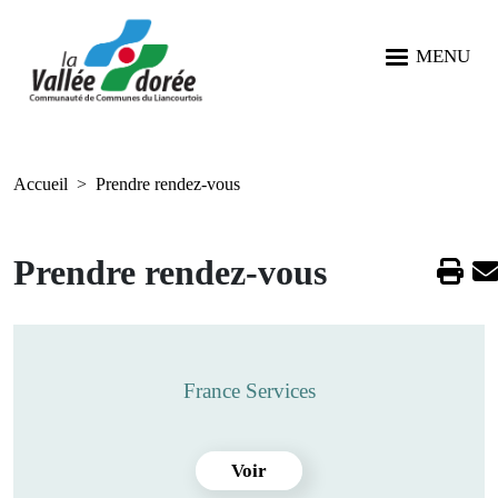
Aller au contenu principal
Aller au menu
Aller à la recherche
Panneau de gestion des cookies
MENU
Accueil
Prendre rendez-vous
Prendre rendez-vous
France Services
Voir