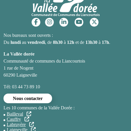
Réseaux sociaux
Nos bureaux sont ouverts :
Du
lundi
au
vendredi
, de
8h30
à
12h
et de
13h30
à
17h
.
La Vallée dorée
Communauté de communes du Liancourtois
1 rue de Nogent
60290 Laigneville
Tél: 03 44 73 89 10
Nous contacter
Les 10 communes de la Vallée Dorée :
Bailleval
Cauffry
Labruyère
Laigneville