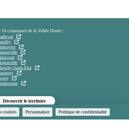
 10 communes de la Vallée Dorée :
ailleval
auffry
abruyère
aigneville
iancourt
ogneville
onchy Saint-Eloi
antigny
osoy
erderonne
Découvrir le territoire
s cookies
Personnaliser
Politique de confidentialité
ent
Gestion des cookies
Espaces réservés