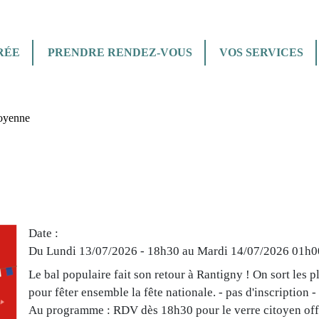
Aller au contenu principal
Aller au menu
Aller à la recherche
RÉE
PRENDRE RENDEZ-VOUS
VOS SERVICES
toyenne
Date
Du Lundi 13/07/2026 - 18h30 au Mardi 14/07/2026
01h0
Le bal populaire fait son retour à Rantigny ! On sort les p
pour fêter ensemble la fête nationale. - pas d'inscription -
Au programme : RDV dès 18h30 pour le verre citoyen offe