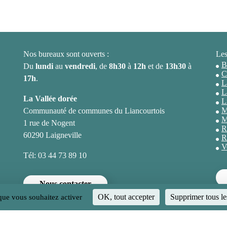
Nos bureaux sont ouverts :
Les
B
Du
lundi
au
vendredi
, de
8h30
à
12h
et de
13h30
à
C
17h
.
L
L
La Vallée dorée
L
M
Communauté de communes du Liancourtois
M
1 rue de Nogent
R
60290 Laigneville
R
V
Tél: 03 44 73 89 10
Nous contacter
OK, tout accepter
Supprimer tous le
 que vous souhaitez activer
Politique de confidentialité
Mentions légales
Proposer un événem