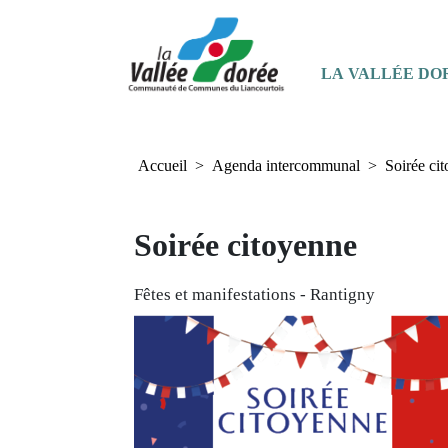
+
Confort
Panneau de gestion des cookies
Navigation principale
LA VALLÉE DO
Accueil
Agenda intercommunal
Soirée ci
Soirée citoyenne
Fêtes et manifestations
-
Rantigny