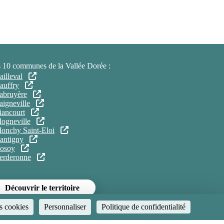
 10 communes de la Vallée Dorée :
ailleval
auffry
abruyère
aigneville
iancourt
ogneville
onchy Saint-Eloi
antigny
osoy
erderonne
Découvrir le territoire
s cookies
Personnaliser
Politique de confidentialité