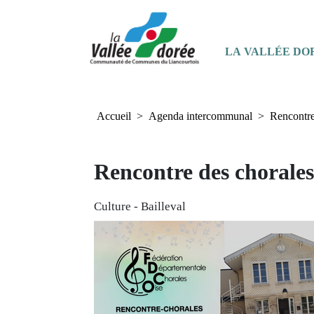
+
Confort
Panneau de gestion des cookies
Navigation principale
LA VALLÉE DO
Accueil
Agenda intercommunal
Rencontre
Rencontre des chorales
Culture
-
Bailleval