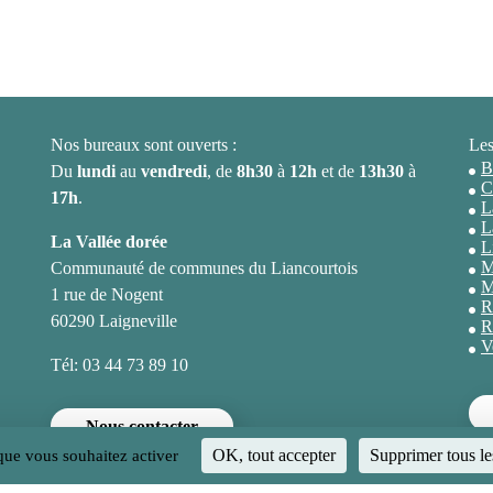
Nos bureaux sont ouverts :
Les
B
Du
lundi
au
vendredi
, de
8h30
à
12h
et de
13h30
à
C
17h
.
L
L
La Vallée dorée
L
M
Communauté de communes du Liancourtois
M
1 rue de Nogent
R
60290 Laigneville
R
V
Tél: 03 44 73 89 10
Nous contacter
OK, tout accepter
Supprimer tous le
 que vous souhaitez activer