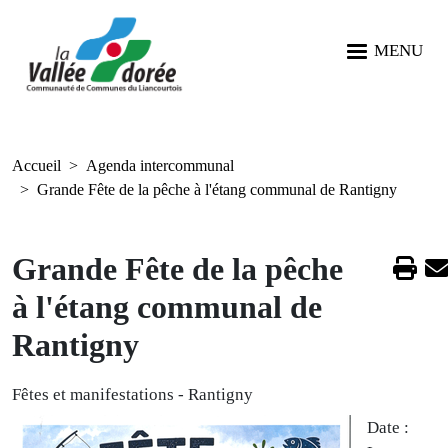
Aller au contenu principal
Aller au menu
Aller à la recherche
Panneau de gestion des cookies
MENU
Accueil
Agenda intercommunal
Grande Fête de la pêche à l'étang communal de Rantigny
Grande Fête de la pêche
à l'étang communal de
Rantigny
Fêtes et manifestations
-
Rantigny
Date