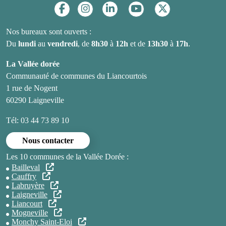
Réseaux sociaux
Nos bureaux sont ouverts :
Du
lundi
au
vendredi
, de
8h30
à
12h
et de
13h30
à
17h
.
La Vallée dorée
Communauté de communes du Liancourtois
1 rue de Nogent
60290 Laigneville
Tél: 03 44 73 89 10
Nous contacter
Les 10 communes de la Vallée Dorée :
Bailleval
Cauffry
Labruyère
Laigneville
Liancourt
Mogneville
Monchy Saint-Eloi